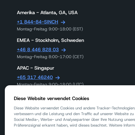
Amerika - Atlanta, GA, USA
+1 844-84-SINCH
Montag-Freitag 9:00-18:00 (EST)
EMEA - Stockholm, Schweden
+46 8 446 828 03
Montag-Freitag 8:00-17:00 (CET)
APAC - Singapur
+65 317 46240
Montag-Freitag 9:00-18:00 (UTC)
APAC - Melbourne, Australia
Diese Website verwendet Cookies
1300 558 441
Diese Website verwendet Cookies und andere Tracker-Technologien,
Mon-Friday 9am-5:30pm AEST
verbessern und die Leistung und den Traffic auf unserer Website zu 
Social Media-, Werbe- und Analysepartner über Ihre Nutzung unserer
Präferenzsignal erkannt haben, wird dieses beachtet. Weitere Inform