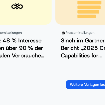
endungen
nzutreiben.
semitteilungen
Pressemitteilungen
z 48 % Interesse
Sinch im Gartner
n über 90 % der
Bericht „2025 Cri
alen Verbraucher
Capabilities for
ehalte gegenüber
CPaaS“ anerkann
tlicher Intelligenz
lack Friday und
er Monday
Weitere Vorlagen la