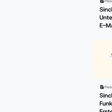
Pres
Sinc
Unt
E-Ma
unge
Pres
Sinc
Funk
Erst