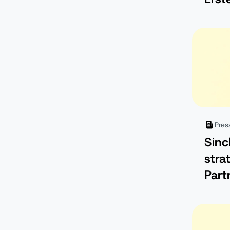
Kamp
Sin
Plat
Pres
Sinc
stra
Part
Lova
Komm
AI-n