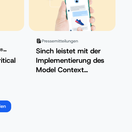
Verbraucher bereit
dafür?
Pressemitteilungen
®-
Sinch leistet mit der
tical
Implementierung des
Model Context
t
Protocol Pionierarbeit
bei der
Kommunikation durch
künstliche Intelligenz
den
der nächsten
Generation