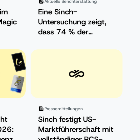
Aktuelle Berichterstattung
 im
Eine Sinch-
Magic
Untersuchung zeigt,
dass 74 % der
lattf
Unternehmen Live-
Agenten mit
künstlicher Intelligenz
für die
Kundenkommunikatio
n zurückgenommen
haben
Pressemitteilungen
cht
Sinch festigt US-
026:
Marktführerschaft mit
genz
vollständiger RCS-