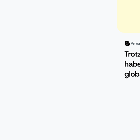
Anw
vora
Pres
Trot
habe
glob
Vorb
küns
am B
Cyb