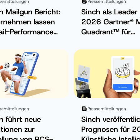
semitteilungen
Pressemitteilungen
h Mailgun Bericht:
Sinch als Leader
ernehmen lassen
2026 Gartner® 
il-Performance
Quadrant™ für
nutzt
Kommunikationsp
orm als Service
ausgezeichnet
semitteilungen
Pressemitteilungen
h führt neue
Sinch veröffentli
tionen zur
Prognosen für 2
ellung von RCS-
Künstliche Intelli