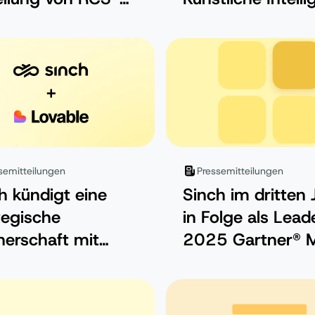
agnen auf seiner
definiert neu, wie
ch-Engage-
Unternehmen
tform ein
verbinden
semitteilungen
Pressemitteilungen
h kündigt eine
Sinch im dritten 
tegische
in Folge als Lead
nerschaft mit
2025 Gartner® 
ble an, um die
Quadrant™ für C
unikation für
positioniert
ative