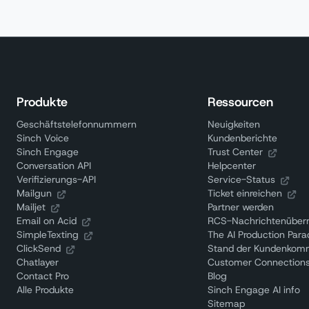
Produkte
Ressourcen
Geschäftstelefonnummern
Neuigkeiten
Sinch Voice
Kundenberichte
Sinch Engage
Trust Center
Conversation API
Helpcenter
Verifizierungs-API
Service-Status
Mailgun
Ticket einreichen
Mailjet
Partner werden
Email on Acid
RCS-Nachrichtenüberm
SimpleTexting
The AI Production Par
ClickSend
Stand der Kundenkom
Chatlayer
Customer Connections
Contact Pro
Blog
Alle Produkte
Sinch Engage AI info
Sitemap