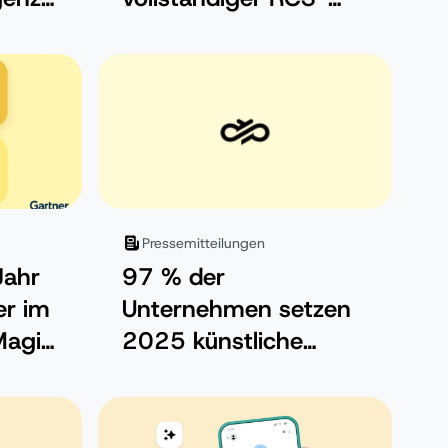
 sich
Abdeckung bei allen
Stufe-1-Betreibern
Pressemitteilungen
Jahr
97 % der
er im
Unternehmen setzen
Magic
2025 künstliche
PaaS
Intelligenz in der
Kundenkommunikatio
n ein, aber sind die