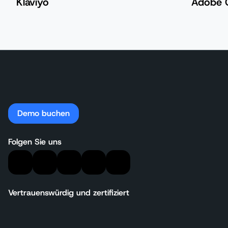
Klaviyo
Adobe 
Demo buchen
Folgen Sie uns
Vertrauenswürdig und zertifiziert