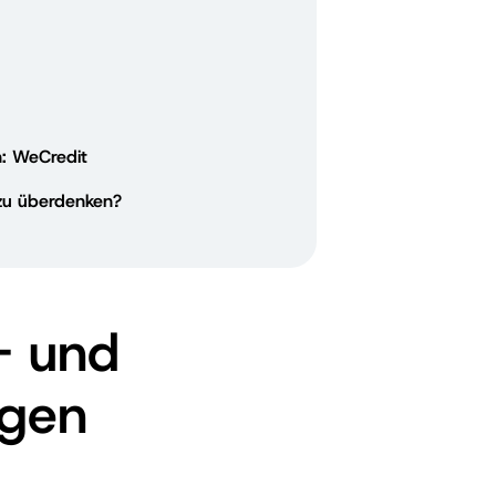
n: WeCredit
 zu überdenken?
- und
ngen