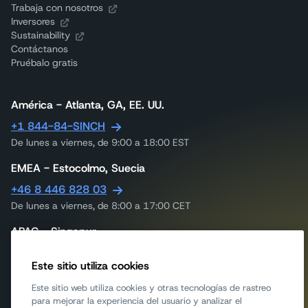
Trabaja con nosotros
Inversores
Sustainability
Contáctanos
Pruébalo gratis
América - Atlanta, GA, EE. UU.
+1 844-84-SINCH
De lunes a viernes, de 9:00 a 18:00 EST
EMEA - Estocolmo, Suecia
+46 8 446 828 03
De lunes a viernes, de 8:00 a 17:00 CET
APAC - Singapur
+65 317 46240
Este sitio utiliza cookies
De lunes a viernes, de 9:00 a 18:00 UTC
Este sitio web utiliza cookies y otras tecnologías de rastreo
APAC - Melbourne, Australia
para mejorar la experiencia del usuario y analizar el