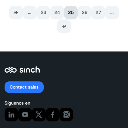
...
23
24
25
26
27
...
Primera página
Última página
Contact sales
Síguenos en