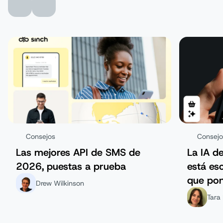
Consejos
Consejo
Las mejores API de SMS de
La IA d
2026, puestas a prueba
está es
que pon
Drew Wilkinson
del clie
Tara 