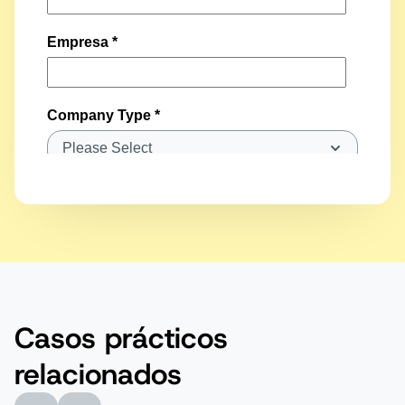
KakaoTalk
LINE
WeChat
Casos prácticos
Notificaciones push de Sinch
relacionados