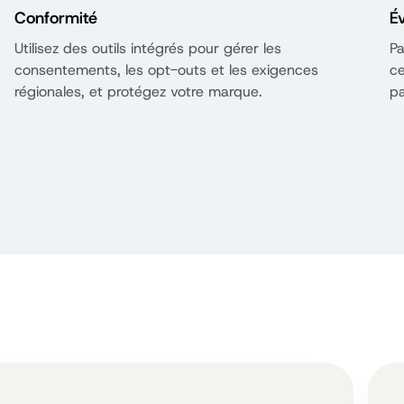
Conformité
Év
Utilisez des outils intégrés pour gérer les
Pa
consentements, les opt-outs et les exigences
ce
régionales, et protégez votre marque.
pa