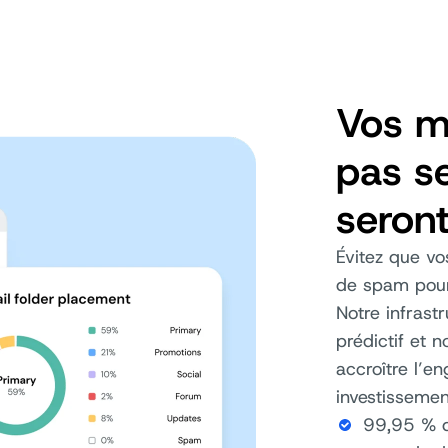
Vos m
pas se
seron
Évitez que vo
de spam pour 
Notre infrast
prédictif et n
accroître l’e
investissemen
99,95 % de