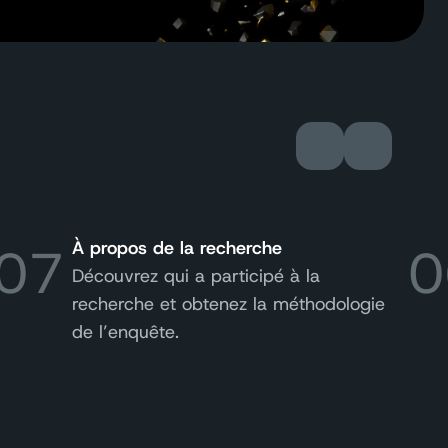
07
À propos de la recherche
0
Découvrez qui a participé à la
recherche et obtenez la méthodologie
de l’enquête.