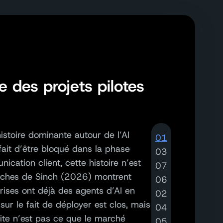
e des projets pilotes
histoire dominante
autour de
l’AI
01
fait d’être
bloqué
dans la phase
03
ication client
, cette histoire n’est
07
rches de Sinch (2026) montrent
06
ises ont déjà des agents d’AI en
02
 sur
le fait de déployer est clos
,
mais
04
ite
n’est pas
ce que le marché
05