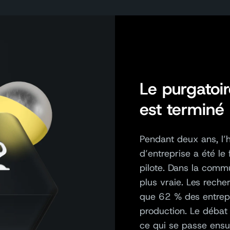
Le purgatoir
est terminé
Pendant deux ans, l’
d’entreprise
a été
le 
pilote
. Dans la
commun
plus vraie.
Les reche
que
62 % des entrepr
production. Le débat
ce qui se pass
e
ensu