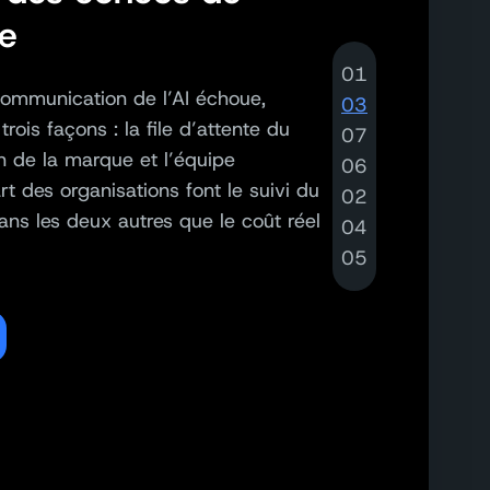
e
01
ommunication de l’AI échoue,
03
trois façons : la file d’attente du
07
n de la marque et l’équipe
06
rt des organisations font le suivi du
02
ans les deux autres que le coût réel
04
05