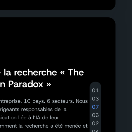
 la recherche « The
on Paradox »
01
03
treprise. 10 pays. 6 secteurs.
Nous
07
irigeants responsables
de la
06
ation liée à l’IA de leur
02
mment la recherche a été menée et
04