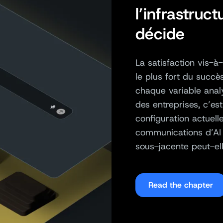
l’infrastruc
décide
La satisfaction vis-à-
le plus fort du succè
chaque variable analy
des entreprises, c’es
configuration actuell
communications d’AI 
sous-jacente peut-el
Read the chapter