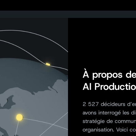
À propos de
AI Producti
2 527 décideurs d’en
avons interrogé les d
stratégie de communic
organisation
.
Voici co