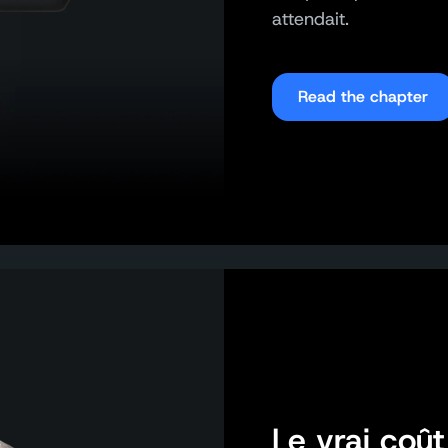
attendait.
Read the chapter
Le vrai coû