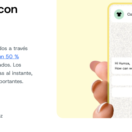
 con
dos a través
un 50 %
ados. Los
s al instante,
portantes.
oz