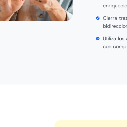
enriqueci
Cierra tr
bidirecci
Utiliza l
con comp