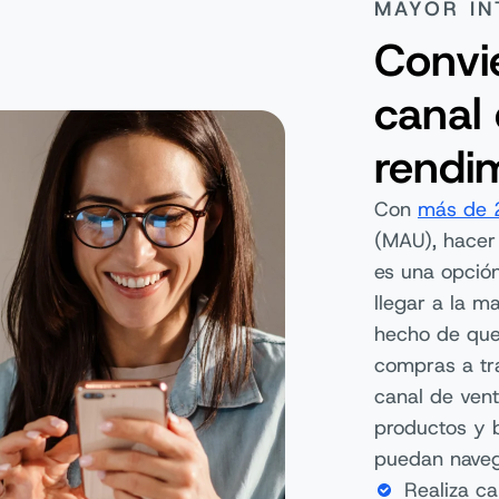
MAYOR I
Convi
canal
rendi
Con
más de 
(MAU), hacer
es una opció
llegar a la m
hecho de que
compras a tra
canal de vent
productos y b
puedan naveg
Realiza c