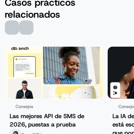
Casos prácticos
relacionados
Consejos
Consejo
Las mejores API de SMS de
La IA d
2026, puestas a prueba
está es
que pon