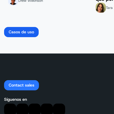
Drew Wilkinson
del clie
Tara 
Casos de uso
Contact sales
Síguenos en