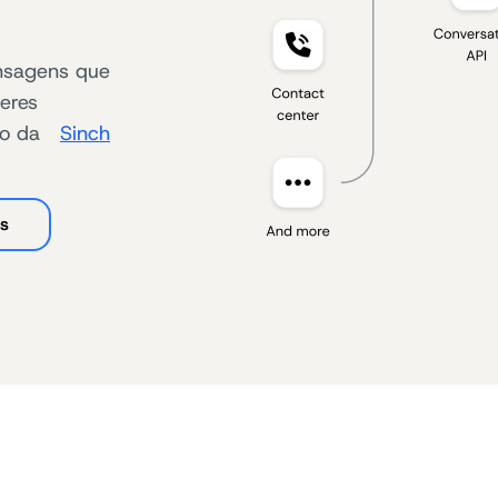
nsagens que
eres
meio da
Sinch
is