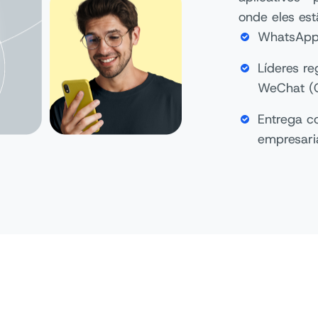
onde eles est
WhatsApp,
Líderes re
WeChat (C
Entrega c
empresari