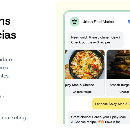
ns
ias
ada e
ores
ntes.
de
 marketing