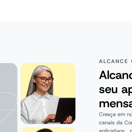
ALCANCE 
Alcan
seu ap
mensa
Cresça em no
canais da Con
aplicativos 