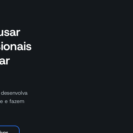
usar
sionais
ar
 desenvolva
te e fazem
ivos