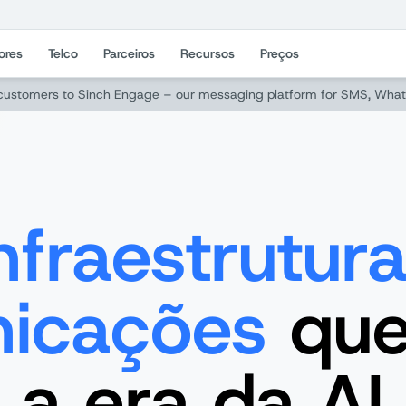
ores
Telco
Parceiros
Recursos
Preços
ustomers to Sinch Engage – our messaging platform for SMS, What
nfraestrutur
icações
que
a era da AI