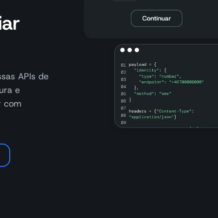
iar
sas APIs de
ura e
ar com