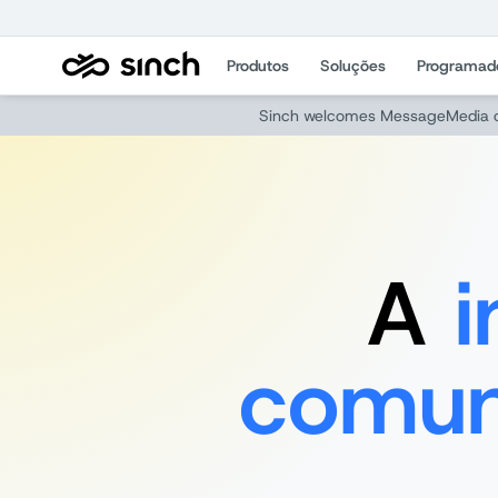
Produtos
Soluções
Programad
Sinch welcomes MessageMedia c
A
i
comun