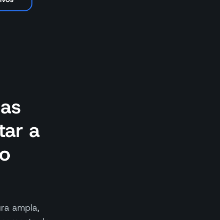
 as
tar a
ão
ura ampla,