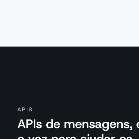
APIS
APIs de mensagens, 
e voz para ajudar os