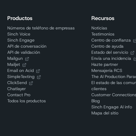
Productos
Recursos
Números de teléfono de empresas
Noticias
Sinch Voice
Testimonios
Sinch Engage
Centro de confianza
API de conversación
Centro de ayuda
API de validación
Estado del servicio
Mailgun
Envía una incidencia
Mailjet
Hazte partner
Email on Acid
Mensajería RCS
SimpleTexting
The AI Production Par
ClickSend
El estado de las comu
Chatlayer
clientes
Contact Pro
Customer Connections
Todos los productos
Blog
Sinch Engage AI info
Mapa del sitio