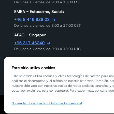
De lunes a viernes, de 9:00 a 18:00 EST
EMEA - Estocolmo, Suecia
+46 8 446 828 03
De lunes a viernes, de 8:00 a 17:00 CET
APAC - Singapur
+65 317 46240
De lunes a viernes, de 9:00 a 18:00 UTC
APAC - Melbourne, Australia
1300 558 441
Este sitio utiliza cookies
Mon-Friday 9am-5:30pm AEST
Este sitio web utiliza cookies y otras tecnologías de rastreo para me
analizar el desempeño y el tráfico en nuestro sitio web. También, 
nuestro sitio web con nuestros socios de redes sociales, anuncios y a
optar por excluirse, esta se respetará. Para saber más, consulta aqu
No vender ni compartir mi información personal
Copyright © 2026 Sinch Todos los derechos reservados.