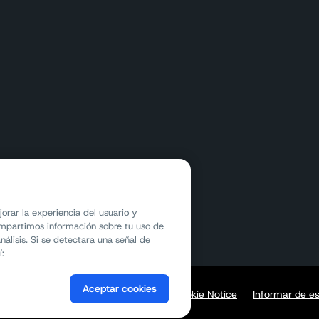
jorar la experiencia del usuario y
compartimos información sobre tu uso de
nálisis. Si se detectara una señal de
í:
Aceptar cookies
Legal
Privacidad
Cookie Notice
Informar de e