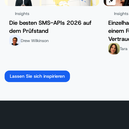
Insights
Insights
Die besten SMS-APIs 2026 auf
Einzelha
dem Prüfstand
einem F
Vertrau
Drew Wilkinson
Tara 
Lassen Sie sich inspirieren