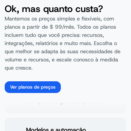
Relatórios avançados
Ok, mas quanto custa?
Mantemos os preços simples e flexíveis, com
planos a partir de $ 99/mês. Todos os planos
Acesso à integração
incluem tudo que você precisa: recursos,
integrações, relatórios e muito mais. Escolha o
que melhor se adapta às suas necessidades de
volume e recursos, e escale conosco à medida
Suporte global 24/7
que cresce.
Ver planos de preços
Personalização de mensagens
Campanhas geradas por IA