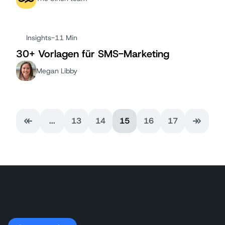
Insights
-
11 Min
30+ Vorlagen für SMS-Marketing
Megan Libby
...
13
14
15
16
17
Erste Seite
Letzte 