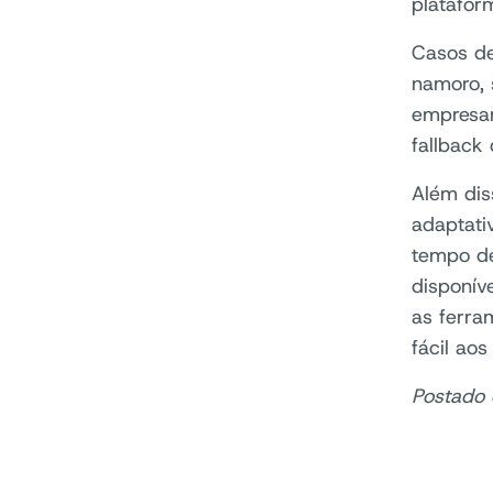
platafo
Casos de
namoro, 
empresar
fallback
Além dis
adaptati
tempo de
disponív
as ferra
fácil ao
Postado