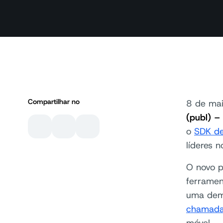
Compartilhar no
8 de ma
(publ) –
o
SDK de
líderes n
O novo p
ferramen
uma dema
chamadas