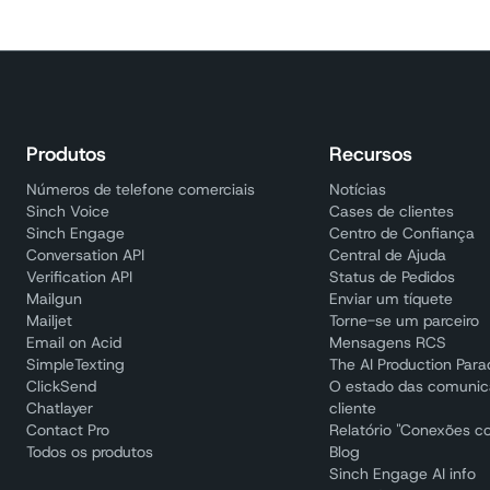
Produtos
Recursos
Números de telefone comerciais
Notícias
Sinch Voice
Cases de clientes
Sinch Engage
Centro de Confiança
Conversation API
Central de Ajuda
Verification API
Status de Pedidos
Mailgun
Enviar um tíquete
Mailjet
Torne-se um parceiro
Email on Acid
Mensagens RCS
SimpleTexting
The AI Production Par
ClickSend
O estado das comuni
Chatlayer
cliente
Contact Pro
Relatório "Conexões c
Todos os produtos
Blog
Sinch Engage AI info