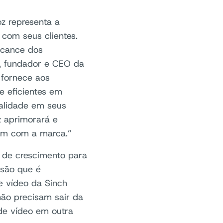
z representa a
com seus clientes.
lcance dos
m, fundador e CEO da
 fornece aos
e eficientes em
alidade em seus
z aprimorará e
em com a marca.”
de crescimento para
nsão que é
e vídeo da Sinch
não precisam sair da
de vídeo em outra