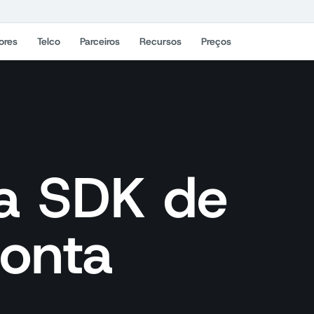
ores
Telco
Parceiros
Recursos
Preços
ça SDK de
ponta