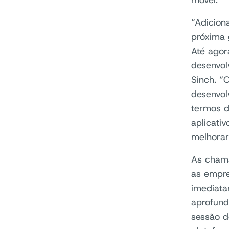
móvel.
“Adicion
próxima 
Até agor
desenvol
Sinch. “
desenvol
termos d
aplicati
melhorar
As cham
as empre
imediata
aprofund
sessão d