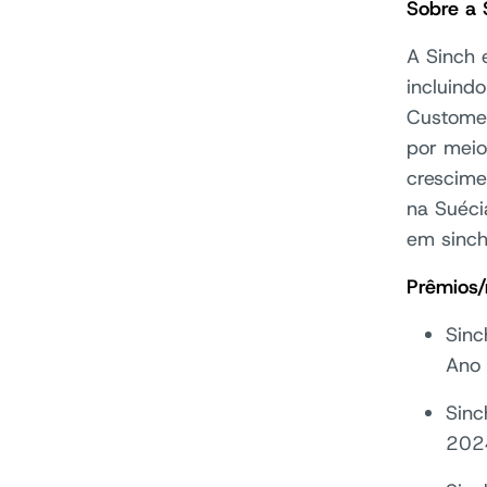
Sobre a 
A Sinch 
incluind
Customer
por meio
crescime
na Suéci
em sinc
Prêmios/
Sinc
Ano 
Sinc
202