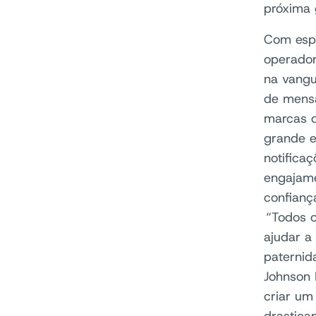
próxima 
Com espe
operador
na vangu
de mensa
marcas d
grande e
notifica
engajame
confianç
“Todos o
ajudar a
paternid
Johnson 
criar um