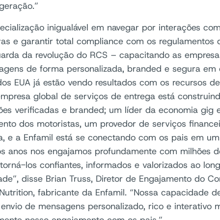
geração.”
cialização inigualável em navegar por interações co
as e garantir total compliance com os regulamentos d
arda da revolução do RCS – capacitando as empresas
gens de forma personalizada, branded e segura em es
os EUA já estão vendo resultados com os recursos d
mpresa global de serviços de entrega está construin
ções verificadas e branded; um líder da economia gig 
nto dos motoristas, um provedor de serviços financei
a, e a Enfamil está se conectando com os pais em um 
s anos nos engajamos profundamente com milhões de
 torná-los confiantes, informados e valorizados ao lon
ade”, disse Brian Truss, Diretor de Engajamento do 
Nutrition, fabricante da Enfamil. “Nossa capacidade 
 envio de mensagens personalizado, rico e interativo 