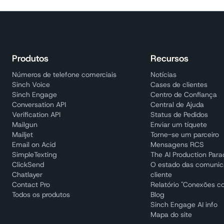
Produtos
Recursos
Números de telefone comerciais
Notícias
Sinch Voice
Cases de clientes
Sinch Engage
Centro de Confiança
Conversation API
Central de Ajuda
Verification API
Status de Pedidos
Mailgun
Enviar um tíquete
Mailjet
Torne-se um parceiro
Email on Acid
Mensagens RCS
SimpleTexting
The AI Production Par
ClickSend
O estado das comuni
Chatlayer
cliente
Contact Pro
Relatório "Conexões c
Todos os produtos
Blog
Sinch Engage AI info
Mapa do site