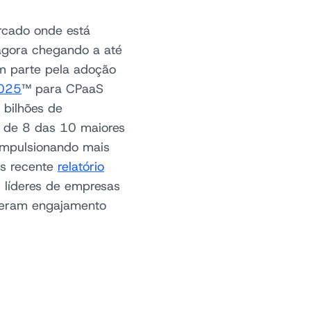
rcado onde está
agora chegando a até
em parte pela adoção
2025
™ para CPaaS
 bilhões de
a de 8 das 10 maiores
impulsionando mais
is recente
relatório
 líderes de empresas
peram engajamento