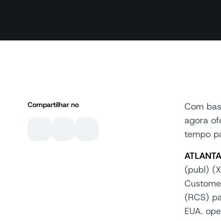
Compartilhar no
Com base
agora of
tempo pa
ATLANTA
(publ) (
Customer
(RCS) pa
EUA. ope