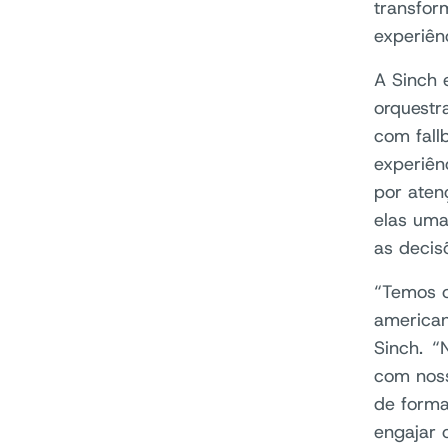
transfor
experiên
A Sinch 
orquest
com fall
experiên
por aten
elas uma
as decis
“Temos o
american
Sinch. “
com noss
de forma
engajar 