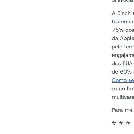
drastica
A Sinch 
testemun
75% dos 
da Appl
pelo ter
engajame
dos EUA.
de 60% d
Como se 
estão fa
multican
Para mai
# # #