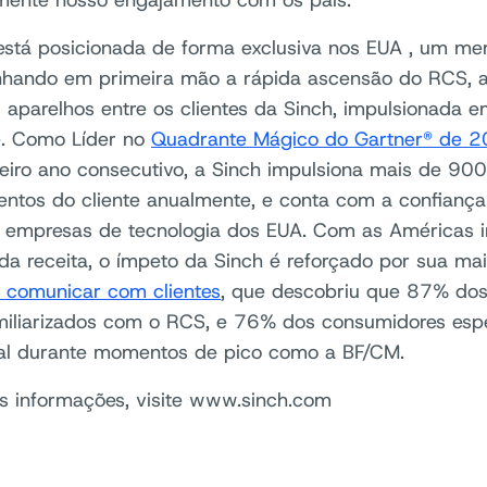
mente nosso engajamento com os pais.”
está posicionada de forma exclusiva nos EUA , um me
hando em primeira mão a rápida ascensão do RCS, 
aparelhos entre os clientes da Sinch, impulsionada 
e. Como Líder no
Quadrante Mágico do Gartner® de 
ceiro ano consecutivo, a Sinch impulsiona mais de 900
ntos do cliente anualmente, e conta com a confianç
 empresas de tecnologia dos EUA. Com as Américas 
a receita, o ímpeto da Sinch é reforçado por sua ma
comunicar com clientes
, que descobriu que 87% dos
miliarizados com o RCS, e 76% dos consumidores es
al durante momentos de pico como a BF/CM.
s informações, visite www.sinch.com