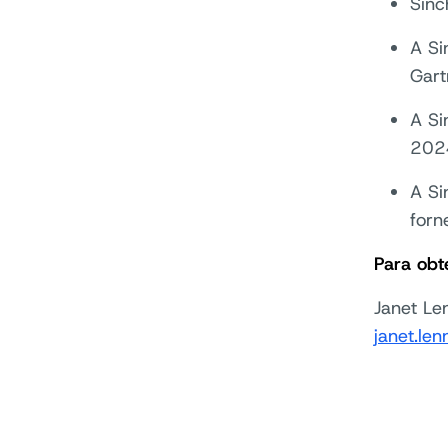
Sinc
A Si
Gar
A Si
202
A Si
forn
Para obt
Janet Le
janet.le