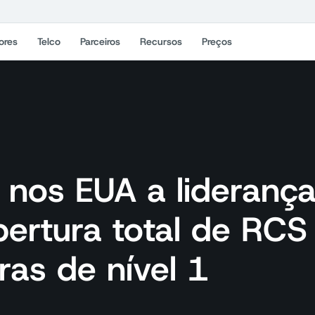
ores
Telco
Parceiros
Recursos
Preços
 nos EUA a lideranç
ertura total de RCS
as de nível 1