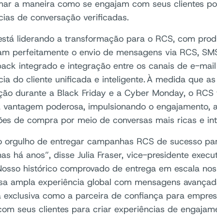
mar a maneira como se engajam com seus clientes po
cias de conversação verificadas.
está liderando a transformação para o RCS, com prod
ram perfeitamente o envio de mensagens via RCS, S
back integrado e integração entre os canais de e-mai
cia do cliente unificada e inteligente. À medida que
ção durante a Black Friday e a Cyber Monday, o RCS 
 vantagem poderosa, impulsionando o engajamento, as
ões de compra por meio de conversas mais ricas e int
 orgulho de entregar campanhas RCS de sucesso pa
as há anos”, disse Julia Fraser, vice-presidente exec
Nosso histórico comprovado de entrega em escala no
a ampla experiência global com mensagens avançada
 exclusiva como a parceira de confiança para empre
com seus clientes para criar experiências de engajam