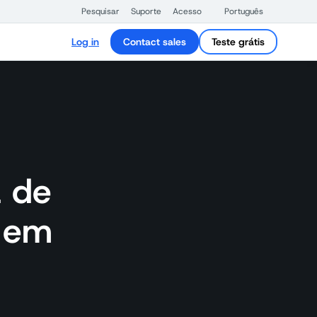
Pesquisar
Suporte
Acesso
Português
Log in
Contact sales
Teste grátis
a de
 em