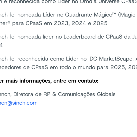
h é reconhecida como Líder no Omdia Universe CPa
nch foi nomeada Líder no Quadrante Mágico™ (Magic
tner® para CPaaS em 2023, 2024 e 2025
nch foi nomeada líder no Leaderboard de CPaaS da J
4
nch foi reconhecida como Líder no IDC MarketScape: 
ecedores de CPaaS em todo o mundo para 2025, 20
er mais informações, entre em contato:
nnon, Diretora de RP & Comunicações Globais
nnon@sinch.com