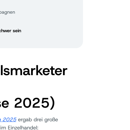
pagnen
chwer sein
lsmarketer
se 2025)
n 2025
ergab drei große
m Einzelhandel: