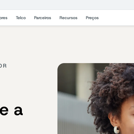
ores
Telco
Parceiros
Recursos
Preços
OR
ze a