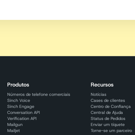
Produtos
Recursos
Números de telefone comerciais
Notícias
Sinch Voice
Cases de clientes
Sinch Engage
Centro de Confiança
Conversation API
Central de Ajuda
Verification API
Status de Pedidos
Mailgun
Enviar um tíquete
Mailjet
Torne-se um parceiro