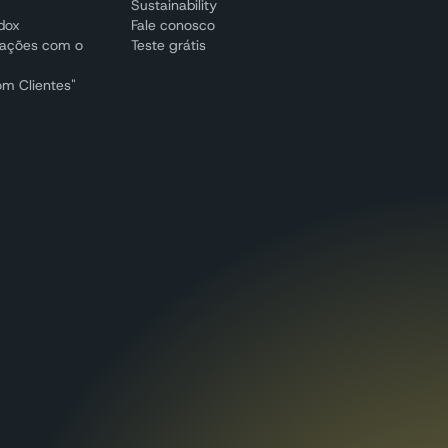
Sustainability
adox
Fale conosco
cações com o
Teste grátis
om Clientes"