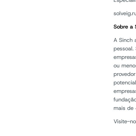
Especial
solveig.
Sobre a 
A Sinch 
pessoal.
empresas
ou menos
provedor
potencia
empresas
fundação
mais de 
Visite-