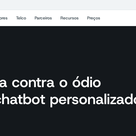
ores
Telco
Parceiros
Recursos
Preços
ta contra o ódio
chatbot personalizad