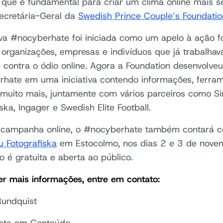
o que é fundamental para criar um clima online mais s
Secretária-Geral da
Swedish Prince Couple’s Foundatio
tiva #nocyberhate foi iniciada como um apelo à ação 
 organizações, empresas e indivíduos que já trabalha
r contra o ódio online. Agora a Foundation desenvolve
hate em uma iniciativa contendo informações, ferram
e muito mais, juntamente com vários parceiros como S
ska, Ingager e Swedish Elite Football.
 campanha online, o #nocyberhate também contará 
 Fotografiska
em Estocolmo, nos dias 2 e 3 de nove
o é gratuita e aberta ao público.
er mais informações, entre em contato:
Rundquist