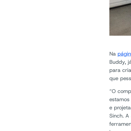
Na
págin
Buddy, j
para cri
que pess
“O compo
estamos 
e projet
Sinch. A
ferramen