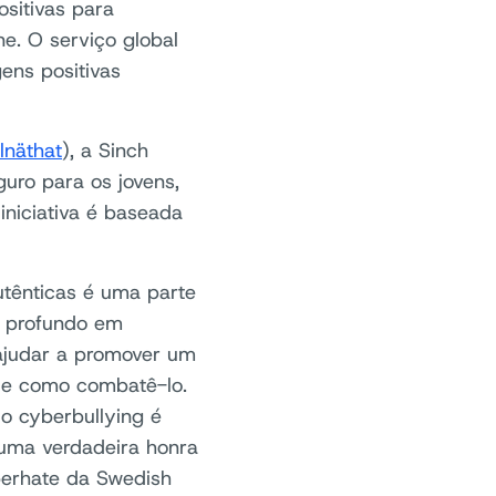
sitivas para
e. O serviço global
ns positivas
llnäthat
), a Sinch
uro para os jovens,
iniciativa é baseada
utênticas é uma parte
o profundo em
 ajudar a promover um
g e como combatê-lo.
o cyberbullying é
 uma verdadeira honra
berhate da Swedish