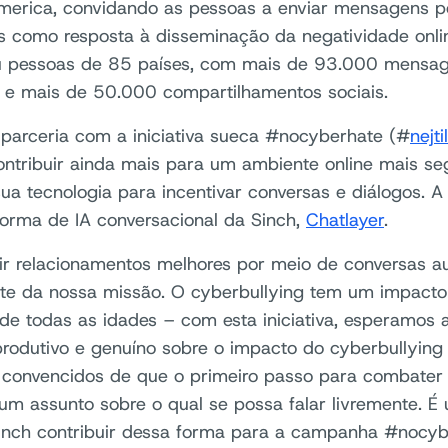
merica, convidando as pessoas a enviar mensagens po
s como resposta à disseminação da negatividade onlin
 pessoas de 85 países, com mais de 93.000 mensage
 e mais de 50.000 compartilhamentos sociais.
 parceria com a iniciativa sueca #nocyberhate (#
nejti
ontribuir ainda mais para um ambiente online mais seg
ua tecnologia para incentivar conversas e diálogos. A 
forma de IA conversacional da Sinch,
Chatlayer
.
ir relacionamentos melhores por meio de conversas a
te da nossa missão. O cyberbullying tem um impact
de todas as idades – com esta iniciativa, esperamos
produtivo e genuíno sobre o impacto do cyberbullyin
convencidos de que o primeiro passo para combater 
 um assunto sobre o qual se possa falar livremente. É
inch contribuir dessa forma para a campanha #nocy