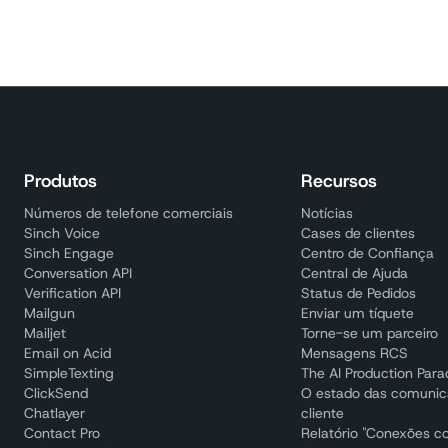
Produtos
Recursos
Números de telefone comerciais
Notícias
Sinch Voice
Cases de clientes
Sinch Engage
Centro de Confiança
Conversation API
Central de Ajuda
Verification API
Status de Pedidos
Mailgun
Enviar um tíquete
Mailjet
Torne-se um parceiro
Email on Acid
Mensagens RCS
SimpleTexting
The AI Production Par
ClickSend
O estado das comuni
Chatlayer
cliente
Contact Pro
Relatório "Conexões c