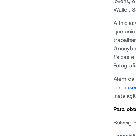
jovens, 
Waller, 
A inicia
que uniu
trabalha
#nocyber
físicas 
Fotografi
Além da
no
museu
instalaçã
Para obt
Solveig 