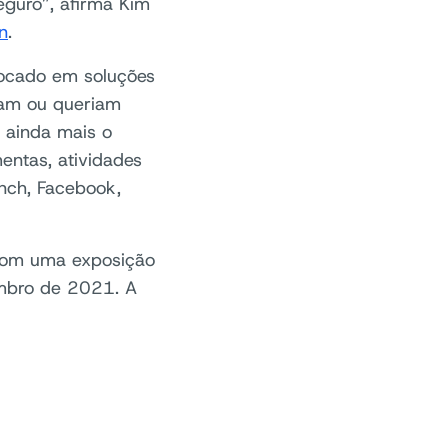
eguro”, afirma Kim
n
.
focado em soluções
vam ou queriam
u ainda mais o
entas, atividades
inch, Facebook,
com uma exposição
mbro de 2021. A