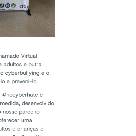
hamado Virtual
a adultos e outra
 o cyberbullying e o
o e preveni-lo.
o #nocyberhate e
 medida, desenvolvido
 nosso parceiro
 oferecer uma
ltos e crianças e