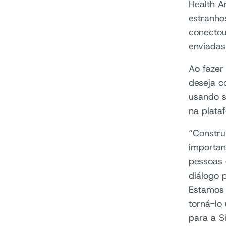
Health A
estranho
conectou
enviadas
Ao fazer
deseja c
usando s
na plata
“Constru
importan
pessoas 
diálogo 
Estamos 
torná-lo
para a S