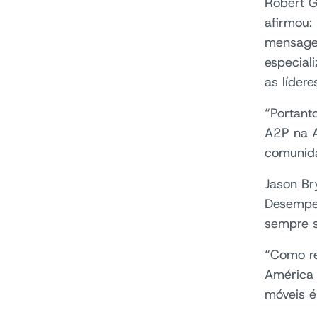
Robert G
afirmou:
mensagen
especial
as líder
“Portant
A2P na A
comunida
Jason Br
Desempe
sempre s
“Como re
América 
móveis é