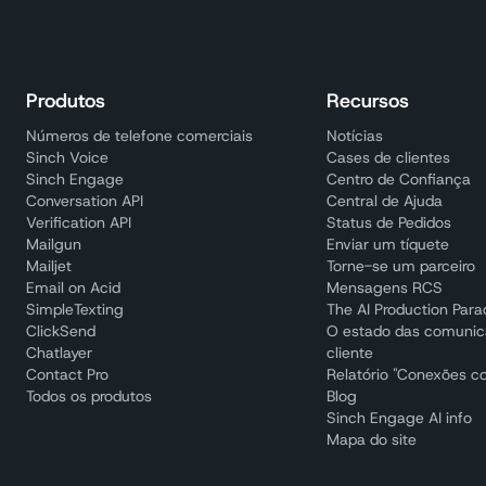
Produtos
Recursos
Números de telefone comerciais
Notícias
Sinch Voice
Cases de clientes
Sinch Engage
Centro de Confiança
Conversation API
Central de Ajuda
Verification API
Status de Pedidos
Mailgun
Enviar um tíquete
Mailjet
Torne-se um parceiro
Email on Acid
Mensagens RCS
SimpleTexting
The AI Production Par
ClickSend
O estado das comuni
Chatlayer
cliente
Contact Pro
Relatório "Conexões c
Todos os produtos
Blog
Sinch Engage AI info
Mapa do site