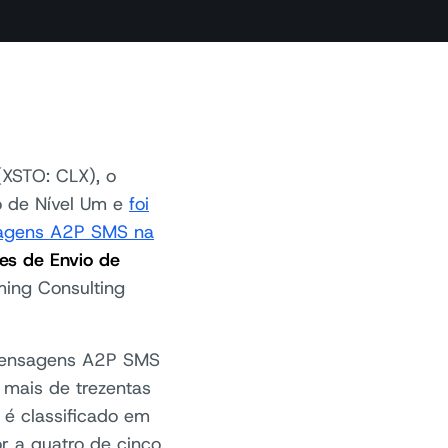
XSTO: CLX), o
o de Nível Um e
foi
sagens A2P SMS na
es de Envio de
ming Consulting
e mensagens A2P SMS
 mais de trezentas
é classificado em
r a quatro de cinco