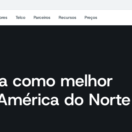
ores
Telco
Parceiros
Recursos
Preços
da como melhor
América do Norte