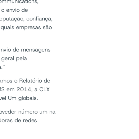
ommunications,
 o envio de
eputação, confiança,
r quais empresas são
 envio de mensagens
geral pela
.”
mos o Relatório de
MS em 2014, a CLX
vel Um globais.
rovedor número um na
doras de redes