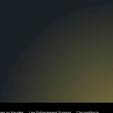
pes ou fraudes
Law Enforcement Support
Circunstância