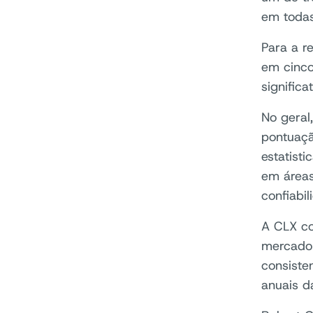
em todas
Para a r
em cinco
signific
No geral
pontuaçã
estatist
em áreas
confiabi
A CLX co
mercado 
consiste
anuais 