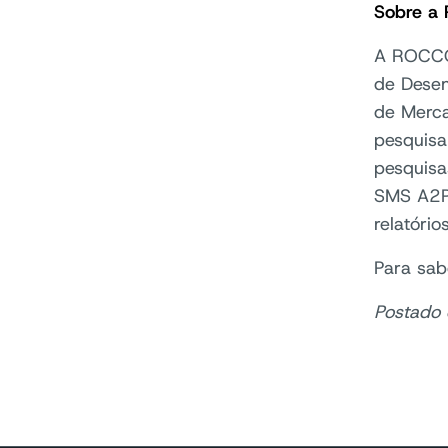
Sobre a
A ROCCO 
de Desem
de Merc
pesquisa
pesquisa
SMS A2P
relatóri
Para sab
Postado