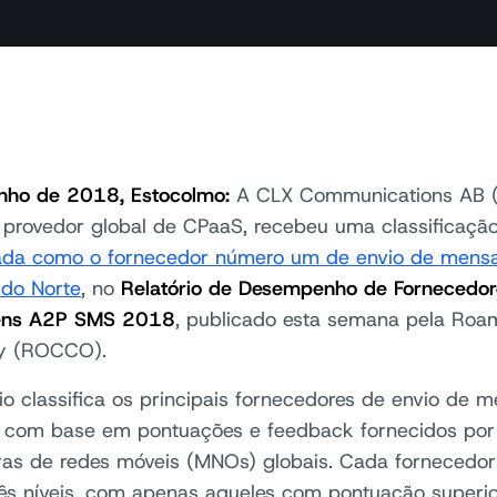
nho de 2018, Estocolmo:
A CLX Communications AB (
l provedor global de CPaaS, recebeu uma classificaçã
icada como o fornecedor número um de envio de men
do Norte
, no
Relatório de Desempenho de Fornecedor
ns A2P SMS 2018
, publicado esta semana pela Roa
y (ROCCO).
rio classifica os principais fornecedores de envio d
, com base em pontuações e feedback fornecidos por
as de redes móveis (MNOs) globais. Cada fornecedor 
ês níveis, com apenas aqueles com pontuação superio