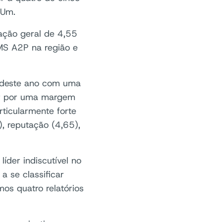
 Um.
ação geral de 4,55
MS A2P na região e
io deste ano com uma
ar por uma margem
ticularmente forte
, reputação (4,65),
íder indiscutível no
 se classificar
os quatro relatórios