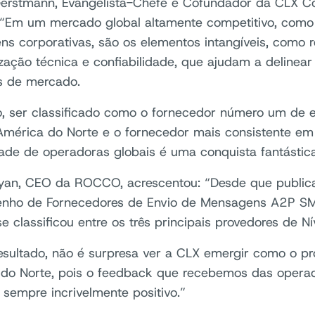
erstmann, Evangelista-Chefe e Cofundador da CLX C
 “Em um mercado global altamente competitivo, como
s corporativas, são os elementos intangíveis, como r
ização técnica e confiabilidade, que ajudam a delinea
es de mercado.
o, ser classificado como o fornecedor número um de
mérica do Norte e o fornecedor mais consistente em 
de de operadoras globais é uma conquista fantástica
yan, CEO da ROCCO, acrescentou: “Desde que publica
nho de Fornecedores de Envio de Mensagens A2P S
e classificou entre os três principais provedores de Ní
sultado, não é surpresa ver a CLX emergir como o p
do Norte, pois o feedback que recebemos das opera
 sempre incrivelmente positivo.”