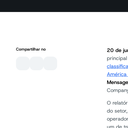
Compartilhar no
20 de ju
principa
classif
América 
Mensage
Compan
O relató
do setor
operador
um de tr