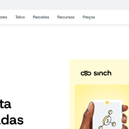
ores
Telco
Parceiros
Recursos
Preços
ta
adas