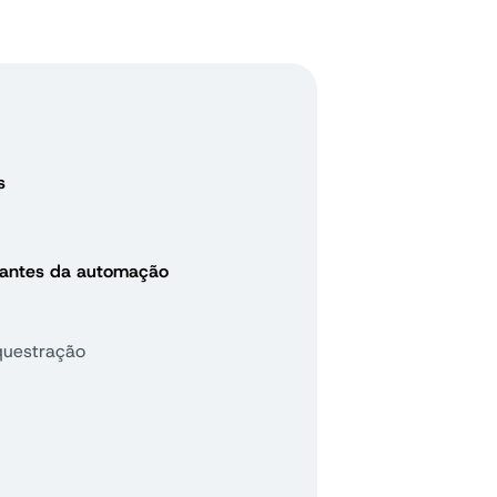
s
a antes da automação
questração