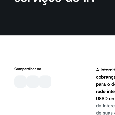
Compartilhar no
A Interc
cobrança
para o d
rede int
USSD em
da Inter
de suas 