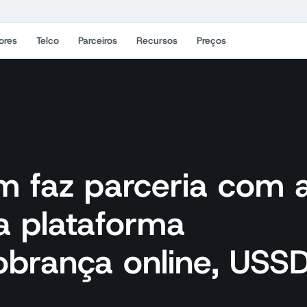
ores
Telco
Parceiros
Recursos
Preços
om faz parceria com 
a plataforma
obrança online, USS