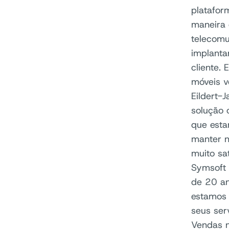
platafor
maneira 
telecomu
implanta
cliente.
móveis v
Eildert-
solução 
que esta
manter n
muito sa
Symsoft 
de 20 an
estamos 
seus ser
Vendas n