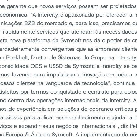
ma garante que novos serviços possam ser projetados
econômica. “A Intercity é apaixonada por oferecer a 
nicações B2B do mercado e, para isso, precisamos de 
r rapidamente serviços que atendam às necessidades 
 Esta nova plataforma da Symsoft nos dá o poder de cr
erdadeiramente convergentes que as empresas clientes
Jan Boekholt, Diretor de Sistemas do Grupo na Interci
consolidada OCS e USSD da Symsoft, a Intercity se b
mos fazendo para impulsionar a inovação em toda a 
ossos clientes na vanguarda da tecnologia”, continua
tisfeitos por termos conquistado o contrato para col
no centro das operações internacionais da Intercity.
os de experiência em soluções de cobrança críticas 
ansiosos para aplicar esse conhecimento e ajudar a In
viços e expandir seus negócios internacionais”, diz Pe
a Europa & Ásia da Symsoft. A implementação da no