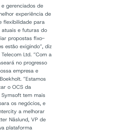
 e gerenciados de
melhor experiência de
flexibilidade para
atuais e futuras do
iar propostas fixo-
 estão exigindo”, diz
ty Telecom Ltd. ”Com a
aseará no progresso
nossa empresa e
 Boekholt. ”Estamos
ocar o OCS da
 A Symsoft tem mais
para os negócios, e
tercity a melhorar
tter Näslund, VP de
va plataforma