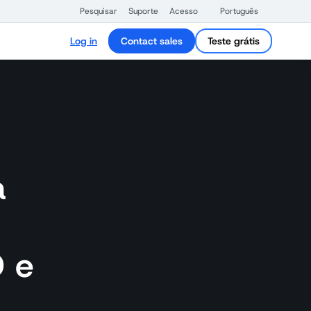
Pesquisar
Suporte
Acesso
Português
Log in
Contact sales
Teste grátis
a
D e