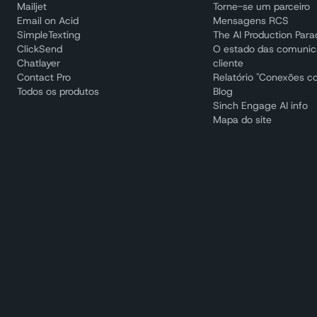
Mailjet
Torne-se um parceiro
Email on Acid
Mensagens RCS
SimpleTexting
The AI Production Par
ClickSend
O estado das comuni
Chatlayer
cliente
Contact Pro
Relatório "Conexões c
Todos os produtos
Blog
Sinch Engage AI info
Mapa do site