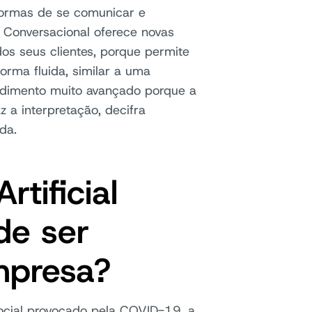
 formas de se comunicar e
A Conversacional oferece novas
os seus clientes, porque permite
ma fluida, similar a uma
dimento muito avançado porque a
z a interpretação, decifra
da.
rtificial
de ser
mpresa?
cial provocado pela COVID-19, a