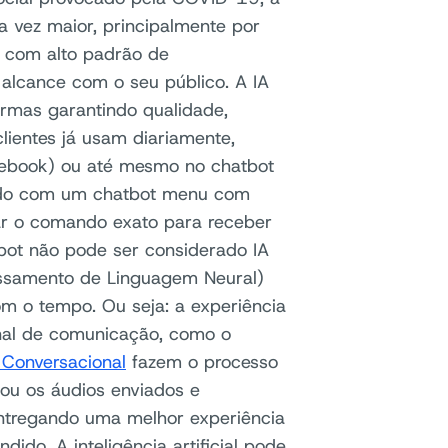
 vez maior, principalmente por
 com alto padrão de
alcance com o seu público. A IA
ormas garantindo qualidade,
lientes já usam diariamente,
ebook) ou até mesmo no chatbot
agido com um chatbot menu com
tar o comando exato para receber
bot não pode ser considerado IA
essamento de Linguagem Neural)
m o tempo. Ou seja: a experiência
nal de comunicação, como o
al Conversacional
fazem o processo
ou os áudios enviados e
tregando uma melhor experiência
dido. A inteligência artificial pode