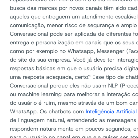
busca das marcas por novos canais têm sido cada
aqueles que entreguem um atendimento escalável
comunicação, menor risco de segurança e amplo 
Conversacional pode ser aplicada de diferentes f
entrega e personalização em canais que os seus c
como por exemplo no Whatsapp, Messenger (Fac
do site da sua empresa. Você já deve ter inter
respostas básicas em que o usuário precisa digi
uma resposta adequada, certo? Esse tipo de chat
Conversacional porque eles não usam NLP (Proc
ou machine learning para melhorar a interação co
do usuário é ruim, mesmo através de um bom ca
WhatsApp. Os chatbots com
Inteligência Artifici
de linguagem natural, entendendo as mensagens 
respondem naturalmente em poucos segundos, en
para o usuário no canal em que ele quiser ser aten