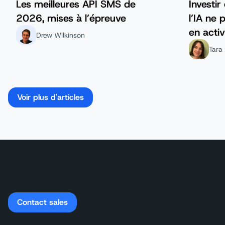
Les meilleures API SMS de
Investi
2026, mises à l’épreuve
l’IA ne
en activ
Drew Wilkinson
services
Tara 
Voir plus d'articles
Contact sales