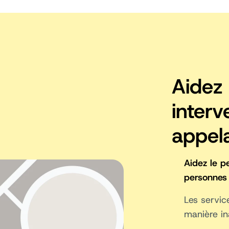
Aidez 
interv
appel
Aidez le p
personnes 
Les servic
manière in