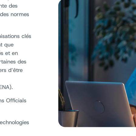
inte des
 des normes
isations clés
nt que
és et en
taines des
rs d’être
ENA).
s Officials
echnologies