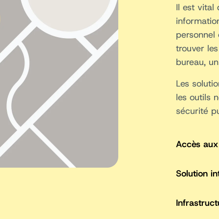
Il est vita
informatio
personnel 
trouver le
bureau, un
Les soluti
les outils
sécurité p
Accès aux 
Solution i
Infrastruc